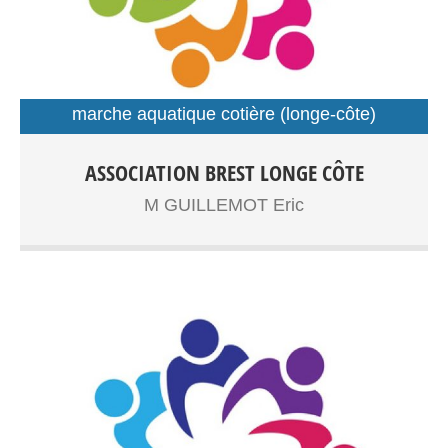
marche aquatique cotière (longe-côte)
sport santé
Longe côte adultes,senior Sport santé Entrainements:
ASSOCIATION BREST LONGE CÔTE
Plage du Moulin Blanc
M GUILLEMOT Eric