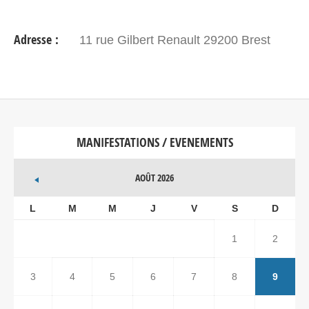
Adresse :
11 rue Gilbert Renault 29200 Brest
MANIFESTATIONS / EVENEMENTS
AOÛT 2026
L
M
M
J
V
S
D
1
2
3
4
5
6
7
8
9