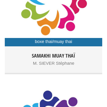
boxe thai/muay thai
Boxe Thaïlandaise à partir de 7ans, adolescents, adultes
SAMAKHI MUAY THAÏ
Entrainements: Gymnase Dupouy
M. SIEVER Stéphane