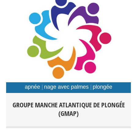
apnée
nage avec palmes
plongée
Plongée Scaphandre Apnée Nage avec palmes Tout
GROUPE MANCHE ATLANTIQUE DE PLONGÉE
public: Débutants-Loisir-Compétition Entraînements:
(GMAP)
Piscines: Foch, Kerhallet, Recouvrance, Rade de Brest et
Hors Rade