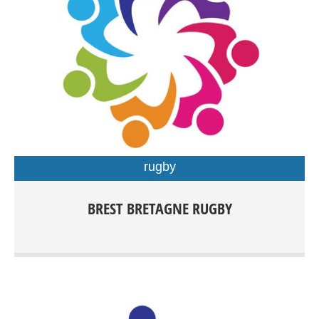
rugby
Rugby Féminin/Masculin Rugby à XV compétition dés
BREST BRETAGNE RUGBY
15ans Rugby à XV Loisirs Rugby à X compétition dès
15ans Rugby Éducatif de 3 à 15ans Rugby à V Loisirs dès
15 ans Rugby Santé Entrainements: Centre sportif du
Petit Kerzu