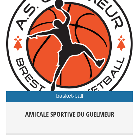
basket-ball
Basket-ball : École de jeunes : + 5 ans Compétition : + 7
AMICALE SPORTIVE DU GUELMEUR
ans Hors compétition : + 18 ans Kévin Abjean : 06 66 11
69 65 / Florian Rioual : 06 66 34 38 13 Entraînements :
Centre sportif J. Guéguéniat, Gymnase Forestou