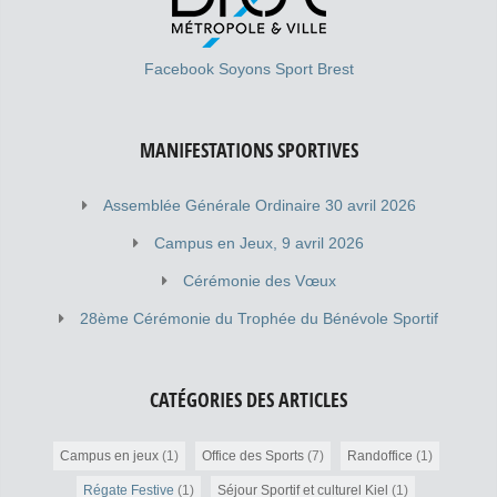
Natation : Natation – Cours Débutants – Cours
Perfectionnement – Stage Aquaphobie Hors compétition :
50 ans et + Marie-Claire Chalumeau et Jean Bihan : 02
Facebook Soyons Sport Brest
98 80 30 03 Entraînements : Piscines Recouvrance,
Buisson Sophrologie : Hors compétition : 50 ans et +
Catherine Dolou : 02 98 80 30 03 Entraînements : MPT
MANIFESTATIONS SPORTIVES
Kérinou Stretching : Hors compétition : 50 ans et + Denise
Le Foll : 02 98 80 30 03 Entraînements […]
Assemblée Générale Ordinaire 30 avril 2026
Campus en Jeux, 9 avril 2026
Cérémonie des Vœux
28ème Cérémonie du Trophée du Bénévole Sportif
CATÉGORIES DES ARTICLES
Campus en jeux
(1)
Office des Sports
(7)
Randoffice
(1)
Régate Festive
(1)
Séjour Sportif et culturel Kiel
(1)