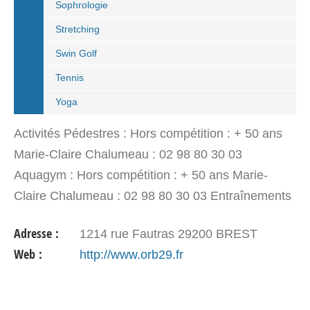
Sophrologie
Stretching
Swin Golf
Tennis
Yoga
Activités Pédestres : Hors compétition : + 50 ans
Marie-Claire Chalumeau : 02 98 80 30 03
Aquagym : Hors compétition : + 50 ans Marie-
Claire Chalumeau : 02 98 80 30 03 Entraînements
: Piscine Saint-Marc, Piscine Recouvrance
Adresse :
1214 rue Fautras 29200 BREST
Gymnastique Entretien :…
Web :
http://www.orb29.fr