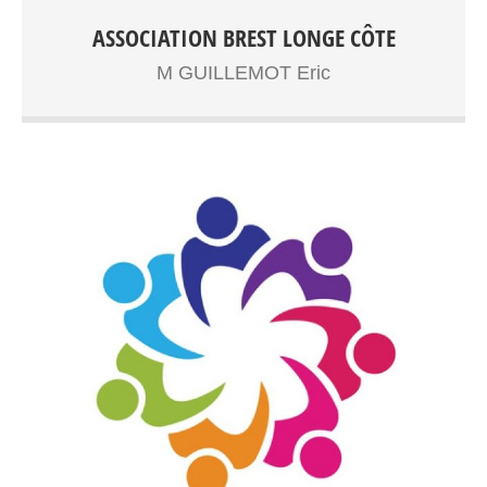
sport santé
Longe côte adultes,senior Sport santé Entrainements:
ASSOCIATION BREST LONGE CÔTE
Plage du Moulin Blanc
M GUILLEMOT Eric