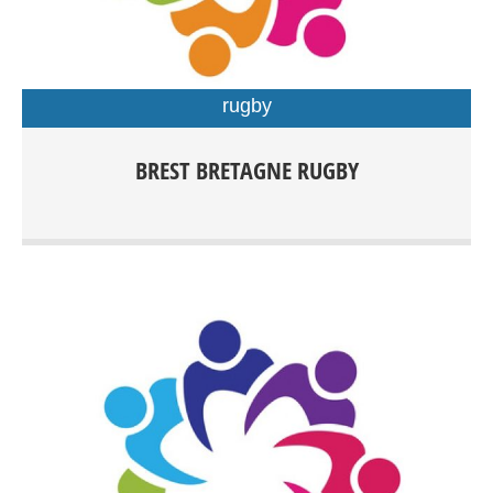
rugby
Rugby Féminin/Masculin Rugby à XV compétition dés
BREST BRETAGNE RUGBY
15ans Rugby à XV Loisirs Rugby à X compétition dès
15ans Rugby Éducatif de 3 à 15ans Rugby à V Loisirs dès
15 ans Rugby Santé Entrainements: Centre sportif du
Petit Kerzu