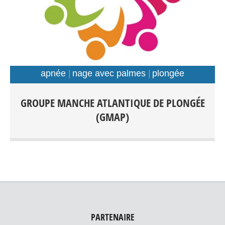
apnée
nage avec palmes
plongée
Plongée Scaphandre Apnée Nage avec palmes Tout
GROUPE MANCHE ATLANTIQUE DE PLONGÉE
public: Débutants-Loisir-Compétition Entraînements:
(GMAP)
Piscines: Foch, Kerhallet, Recouvrance, Rade de Brest et
Hors Rade
PARTENAIRE