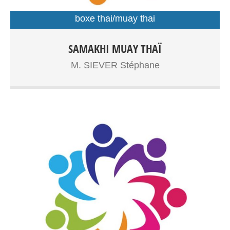
boxe thai/muay thai
Boxe Thaïlandaise à partir de 7ans, adolescents, adultes
SAMAKHI MUAY THAÏ
Entrainements: Gymnase Dupouy
M. SIEVER Stéphane