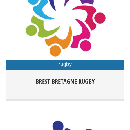
rugby
Rugby Féminin/Masculin Rugby à XV compétition dés
BREST BRETAGNE RUGBY
15ans Rugby à XV Loisirs Rugby à X compétition dès
15ans Rugby Éducatif de 3 à 15ans Rugby à V Loisirs dès
15 ans Rugby Santé Entrainements: Centre sportif du
Petit Kerzu