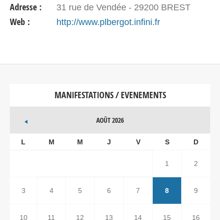
Adresse :
31 rue de Vendée - 29200 BREST
Sorties régulières le…
Web :
http://www.plbergot.infini.fr
MANIFESTATIONS / EVENEMENTS
AOÛT 2026
L
M
M
J
V
S
D
1
2
3
4
5
6
7
8
9
10
11
12
13
14
15
16