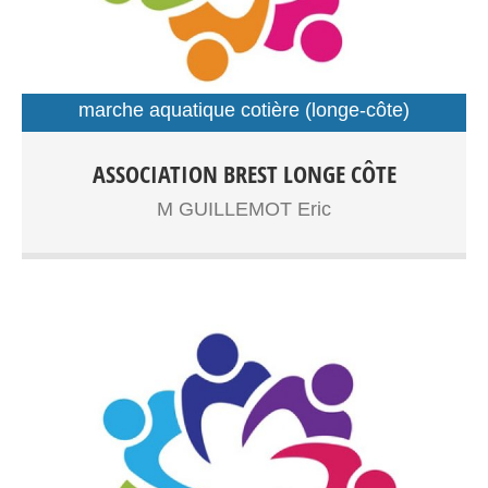
marche aquatique cotière (longe-côte)
sport santé
Longe côte adultes,senior Sport santé Entrainements:
ASSOCIATION BREST LONGE CÔTE
Plage du Moulin Blanc
M GUILLEMOT Eric