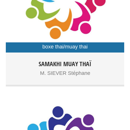
boxe thai/muay thai
Boxe Thaïlandaise à partir de 7ans, adolescents, adultes
SAMAKHI MUAY THAÏ
Entrainements: Gymnase Dupouy
M. SIEVER Stéphane