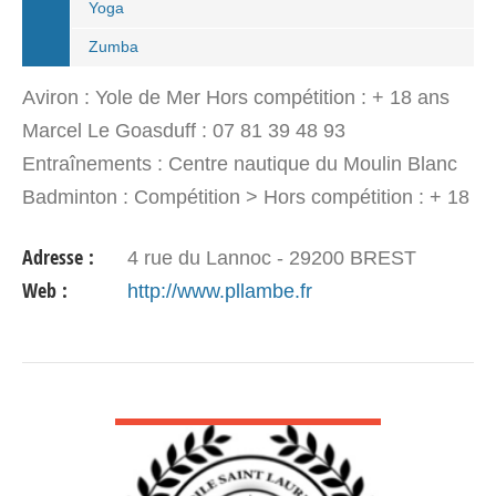
Yoga
Zumba
Aviron : Yole de Mer Hors compétition : + 18 ans
Marcel Le Goasduff : 07 81 39 48 93
Entraînements : Centre nautique du Moulin Blanc
Badminton : Compétition > Hors compétition : + 18
ans Nicolas Appéré : 06 13 95 06 41
Adresse :
4 rue du Lannoc - 29200 BREST
Entraînements : Gymnase…
Web :
http://www.pllambe.fr
VOIR DÉTAIL