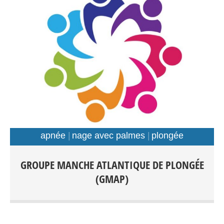
apnée
nage avec palmes
plongée
Plongée Scaphandre Apnée Nage avec palmes Tout
GROUPE MANCHE ATLANTIQUE DE PLONGÉE
public: Débutants-Loisir-Compétition Entraînements:
(GMAP)
Piscines: Foch, Kerhallet, Recouvrance, Rade de Brest et
Hors Rade