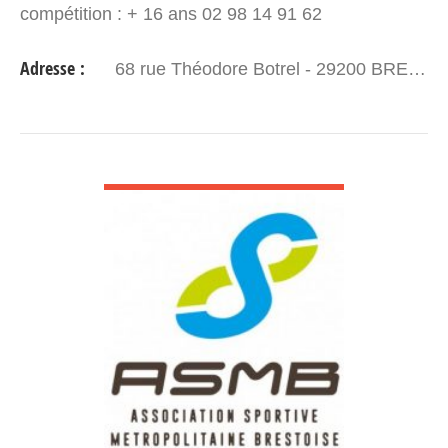
compétition : + 16 ans 02 98 14 91 62
Entraînements : Centre sportif du Bergot Marine
Adresse :
68 rue Théodore Botrel - 29200 BREST
Danse : +18ans Danse…
VOIR DÉTAIL