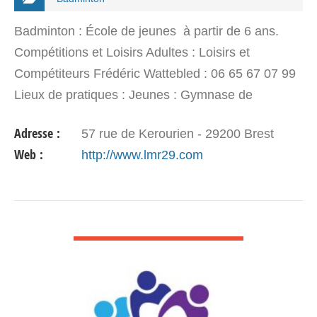
Badminton : École de jeunes à partir de 6 ans.
Compétitions et Loisirs Adultes : Loisirs et
Compétiteurs Frédéric Wattebled : 06 65 67 07 99
Lieux de pratiques : Jeunes : Gymnase de
Kergrac’h, Gymnase de Quilbignon, Gymnase
Adresse :
57 rue de Kerourien - 29200 Brest
Quéliverzan,…
Web :
http://www.lmr29.com
VOIR DÉTAIL