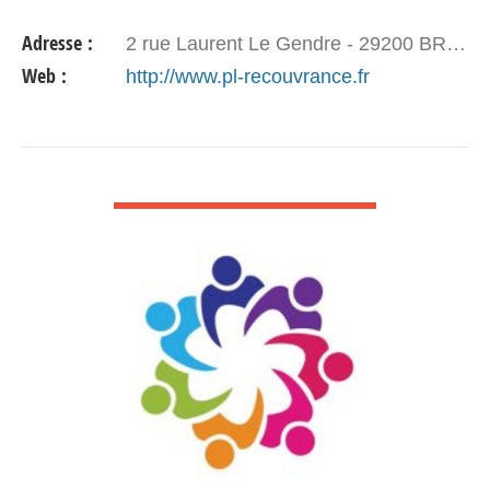
18 ans Laurent Hellegouarch: 06 70 74 41 83
Adresse :
2 rue Laurent Le Gendre - 29200 BREST
Entraînements …
Web :
http://www.pl-recouvrance.fr
VOIR DÉTAIL