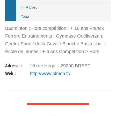
Tir À L'arc
Yoga
Badminton : Hors compétition : + 16 ans Franck
Ferrero Entraînements : Gymnase Quéliverzan,
Centre Sportif de la Cavale Blanche Basket-ball :
École de jeunes : + 6 ans Compétition > Hors
compétition : + 16 ans Philippe MASSE : 02 98 45
Adresse :
10 rue Hegel - 29200 BREST
86 43…
Web :
http://www.plmcb.fr/
VOIR DÉTAIL