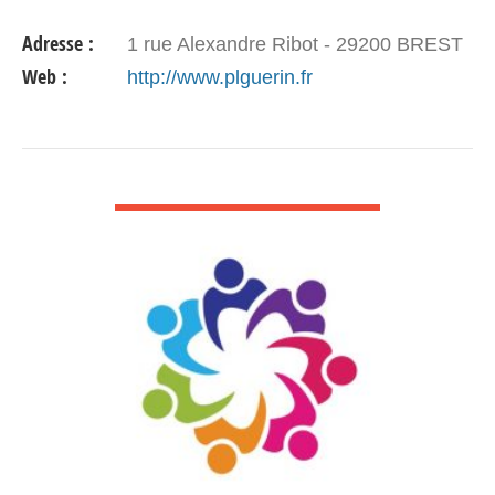
compétition : + 7 ans Guy Salou : 02 98 80 08 42
Adresse :
1 rue Alexandre Ribot - 29200 BREST
ou 02 98 82…
Web :
http://www.plguerin.fr
VOIR DÉTAIL