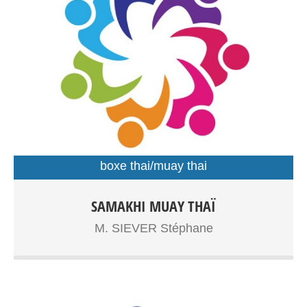
boxe thai/muay thai
Boxe Thaïlandaise à partir de 7ans, adolescents, adultes
SAMAKHI MUAY THAÏ
Entrainements: Gymnase Dupouy
M. SIEVER Stéphane