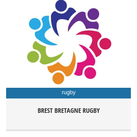
rugby
Rugby Féminin/Masculin Rugby à XV compétition dés
BREST BRETAGNE RUGBY
15ans Rugby à XV Loisirs Rugby à X compétition dès
15ans Rugby Éducatif de 3 à 15ans Rugby à V Loisirs dès
15 ans Rugby Santé Entrainements: Centre sportif du
Petit Kerzu