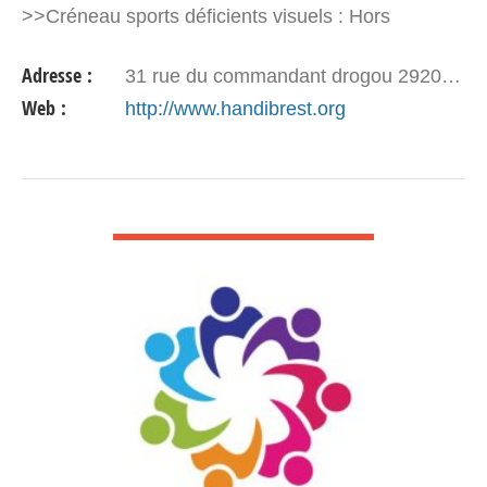
>>Créneau sports déficients visuels : Hors
compétition : + 6 ans showdown, pétanque DV,…
Adresse :
31 rue du commandant drogou 29200 Brest
Web :
http://www.handibrest.org
VOIR DÉTAIL