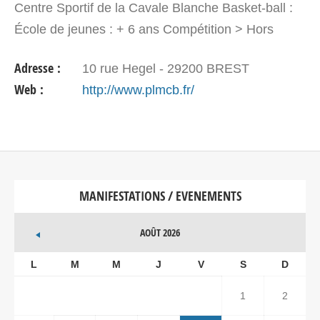
Centre Sportif de la Cavale Blanche Basket-ball :
École de jeunes : + 6 ans Compétition > Hors
compétition : + 16 ans Philippe MASSE : 02 98 45
Adresse :
10 rue Hegel - 29200 BREST
86 43…
Web :
http://www.plmcb.fr/
MANIFESTATIONS / EVENEMENTS
AOÛT 2026
L
M
M
J
V
S
D
1
2