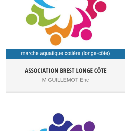
marche aquatique cotière (longe-côte)
sport santé
Longe côte adultes,senior Sport santé Entrainements:
ASSOCIATION BREST LONGE CÔTE
Plage du Moulin Blanc
M GUILLEMOT Eric