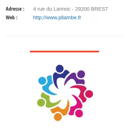
ans Nicolas Appéré : 06 13 95 06 41
Adresse :
4 rue du Lannoc - 29200 BREST
Entraînements : Gymnase…
Web :
http://www.pllambe.fr
VOIR DÉTAIL