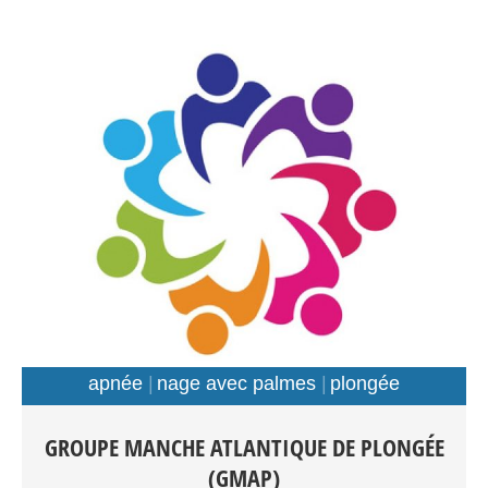
apnée
nage avec palmes
plongée
Plongée Scaphandre Apnée Nage avec palmes Tout
GROUPE MANCHE ATLANTIQUE DE PLONGÉE
public: Débutants-Loisir-Compétition Entraînements:
(GMAP)
Piscines: Foch, Kerhallet, Recouvrance, Rade de Brest et