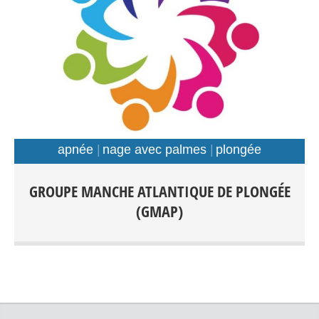
apnée
nage avec palmes
plongée
Plongée Scaphandre Apnée Nage avec palmes Tout
GROUPE MANCHE ATLANTIQUE DE PLONGÉE
public: Débutants-Loisir-Compétition Entraînements:
(GMAP)
Piscines: Foch, Kerhallet, Recouvrance, Rade de Brest et
Hors Rade