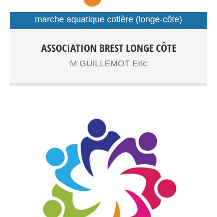
marche aquatique cotière (longe-côte)
sport santé
Longe côte adultes,senior Sport santé Entrainements:
ASSOCIATION BREST LONGE CÔTE
Plage du Moulin Blanc
M GUILLEMOT Eric