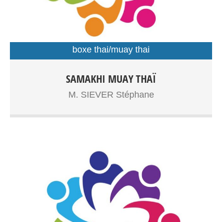
boxe thai/muay thai
Boxe Thaïlandaise à partir de 7ans, adolescents, adultes
SAMAKHI MUAY THAÏ
Entrainements: Gymnase Dupouy
M. SIEVER Stéphane