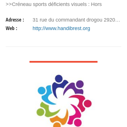
>>Créneau sports déficients visuels : Hors
compétition : + 6 ans showdown, pétanque DV,…
Adresse :
31 rue du commandant drogou 29200 Brest
Web :
http://www.handibrest.org
VOIR DÉTAIL