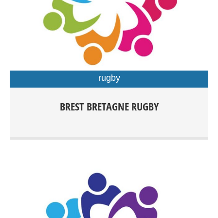
rugby
Rugby Féminin/Masculin Rugby à XV compétition dés
BREST BRETAGNE RUGBY
15ans Rugby à XV Loisirs Rugby à X compétition dès
15ans Rugby Éducatif de 3 à 15ans Rugby à V Loisirs dès
15 ans Rugby Santé Entrainements: Centre sportif du
Petit Kerzu