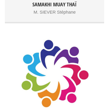
Boxe Thaïlandaise à partir de 7ans, adolescents, adultes
SAMAKHI MUAY THAÏ
Entrainements: Gymnase Dupouy
M. SIEVER Stéphane