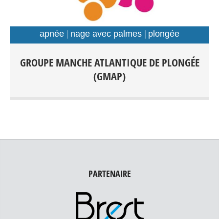
apnée
nage avec palmes
plongée
Plongée Scaphandre Apnée Nage avec palmes Tout
GROUPE MANCHE ATLANTIQUE DE PLONGÉE
public: Débutants-Loisir-Compétition Entraînements:
(GMAP)
Piscines: Foch, Kerhallet, Recouvrance, Rade de Brest et
Hors Rade
PARTENAIRE