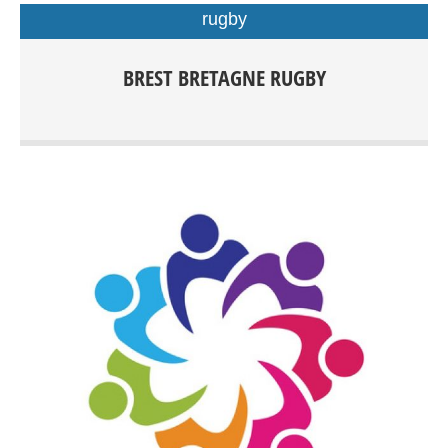
rugby
Rugby Féminin/Masculin Rugby à XV compétition dés
BREST BRETAGNE RUGBY
15ans Rugby à XV Loisirs Rugby à X compétition dès
15ans Rugby Éducatif de 3 à 15ans Rugby à V Loisirs dès
15 ans Rugby Santé Entrainements: Centre sportif du
Petit Kerzu