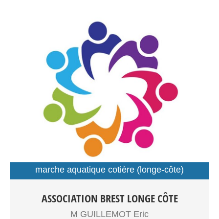
marche aquatique cotière (longe-côte)
sport santé
Longe côte adultes,senior Sport santé Entrainements:
ASSOCIATION BREST LONGE CÔTE
Plage du Moulin Blanc
M GUILLEMOT Eric