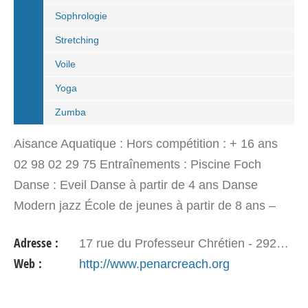
Sophrologie
Stretching
Voile
Yoga
Zumba
Aisance Aquatique : Hors compétition : + 16 ans
02 98 02 29 75 Entraînements : Piscine Foch
Danse : Eveil Danse à partir de 4 ans Danse
Modern jazz École de jeunes à partir de 8 ans –
Adultes + 16 ans 02 98 02 29 75 Entraînements :
Adresse :
17 rue du Professeur Chrétien - 29200 BREST
MPT Pen-Ar…
Web :
http://www.penarcreach.org