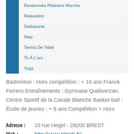
Randonnée Pédestre Marche
Relaxation
Sarbacane
Step
Tennis De Table
Tir À L'arc
Yoga
Badminton : Hors compétition : + 16 ans Franck
Ferrero Entraînements : Gymnase Quéliverzan,
Centre Sportif de la Cavale Blanche Basket-ball :
École de jeunes : + 6 ans Compétition > Hors
compétition : + 16 ans Philippe MASSE : 02 98 45
Adresse :
10 rue Hegel - 29200 BREST
86 43…