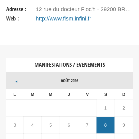
une pratique plus humaniste, soucieuse de…
Adresse :
12 rue du docteur Floc'h - 29200 BREST
Web :
http://www.flsm.infini.fr
MANIFESTATIONS / EVENEMENTS
AOÛT 2026
L
M
M
J
V
S
D
1
2
3
4
5
6
7
8
9