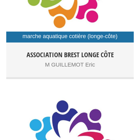
marche aquatique cotière (longe-côte)
sport santé
Longe côte adultes,senior Sport santé Entrainements:
ASSOCIATION BREST LONGE CÔTE
Plage du Moulin Blanc
M GUILLEMOT Eric