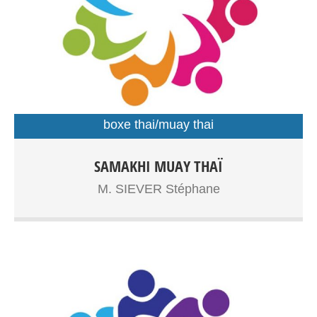
boxe thai/muay thai
Boxe Thaïlandaise à partir de 7ans, adolescents, adultes
SAMAKHI MUAY THAÏ
Entrainements: Gymnase Dupouy
M. SIEVER Stéphane