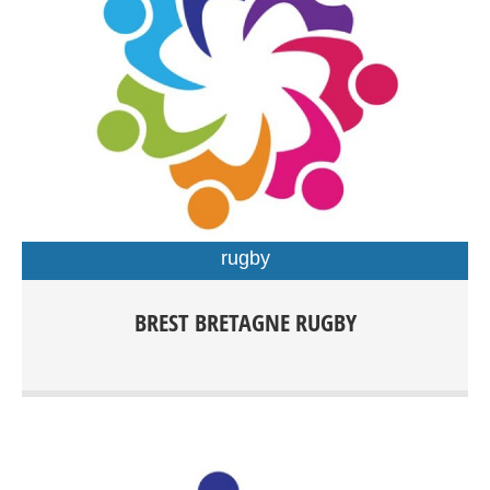
rugby
Rugby Féminin/Masculin Rugby à XV compétition dés
BREST BRETAGNE RUGBY
15ans Rugby à XV Loisirs Rugby à X compétition dès
15ans Rugby Éducatif de 3 à 15ans Rugby à V Loisirs dès
15 ans Rugby Santé Entrainements: Centre sportif du
Petit Kerzu