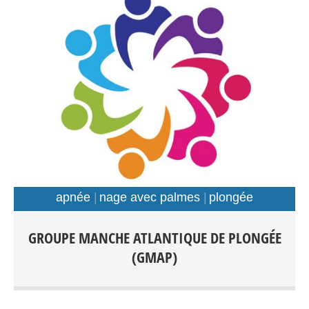
apnée
nage avec palmes
plongée
Plongée Scaphandre Apnée Nage avec palmes Tout
GROUPE MANCHE ATLANTIQUE DE PLONGÉE
public: Débutants-Loisir-Compétition Entraînements:
(GMAP)
Piscines: Foch, Kerhallet, Recouvrance, Rade de Brest et
Hors Rade