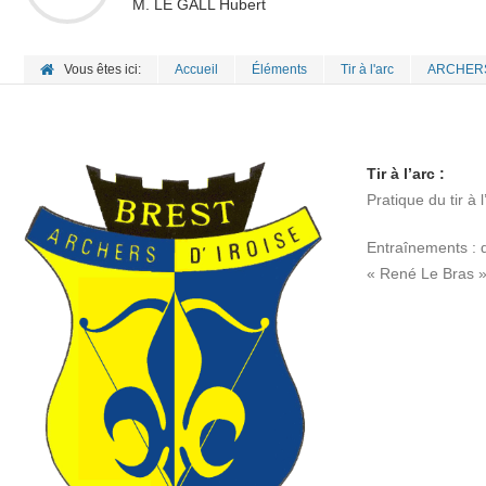
M. LE GALL Hubert
Vous êtes ici:
Accueil
Éléments
Tir à l'arc
ARCHERS
Tir à l’arc :
Pratique du tir à 
Entraînements : d
« René Le Bras » 