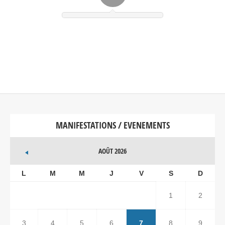
MANIFESTATIONS / EVENEMENTS
AOÛT 2026
L
M
M
J
V
S
D
1
2
3
4
5
6
7
8
9