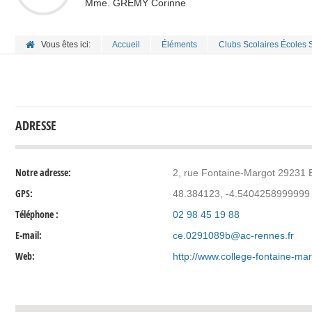
Mme. GREMY Corinne
Vous êtes ici:
Accueil
Éléments
Clubs Scolaires Écoles 
ADRESSE
Notre adresse:
2, rue Fontaine-Margot 29231
GPS:
48.384123, -4.5404258999999
Téléphone :
02 98 45 19 88
E-mail:
ce.0291089b@ac-rennes.fr
Web:
http://www.college-fontaine-mar