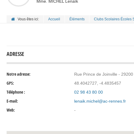
Mme. MICHEL Lenaïk
Vous êtes ici:
Accueil
Éléments
Clubs Scolaires Écoles 
ADRESSE
Notre adresse:
Rue Prince de Joinville - 292
GPS:
48.4042727, -4.4835457
Téléphone :
02 98 43 80 00
E-mail:
lenaik.michel@ac-rennes.fr
Web:
-