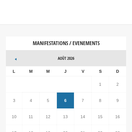
MANIFESTATIONS / EVENEMENTS
AOÛT 2026
L
M
M
J
V
S
D
1
2
3
4
5
6
7
8
9
10
11
12
13
14
15
16