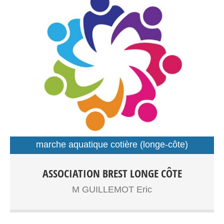
marche aquatique cotière (longe-côte)
sport santé
Longe côte adultes,senior Sport santé Entrainements:
ASSOCIATION BREST LONGE CÔTE
Plage du Moulin Blanc
M GUILLEMOT Eric