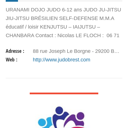
URANAMI DOJO JUDO 6-12 ans JUDO JU-JITSU
JIU-JITSU BRÉSILIEN SELF-DEFENSE M.M.A
éducatif / loisir KENJUTSU – IAIJUTSU –
CHANBARA Contact : Nicolas LE FLOCH : 06 71
62 03 22 – judobrest@gmail.com Site internet :…
Adresse :
88 rue Joseph Le Borgne - 29200 BREST
Web :
http://www.judobrest.com
VOIR DÉTAIL