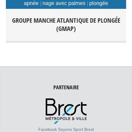
apnée
nage avec palmes
plongée
Plongée Scaphandre Apnée Nage avec palmes Tout
GROUPE MANCHE ATLANTIQUE DE PLONGÉE
public: Débutants-Loisir-Compétition Entraînements:
(GMAP)
Piscines: Foch, Kerhallet, Recouvrance, Rade de Brest et
Hors Rade
PARTENAIRE
Facebook Soyons Sport Brest