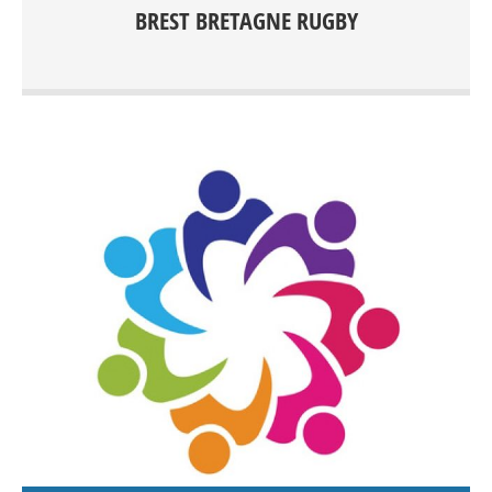
Rugby Féminin/Masculin Rugby à XV compétition dés
BREST BRETAGNE RUGBY
15ans Rugby à XV Loisirs Rugby à X compétition dès
15ans Rugby Éducatif de 3 à 15ans Rugby à V Loisirs dès
15 ans Rugby Santé Entrainements: Centre sportif du
Petit Kerzu