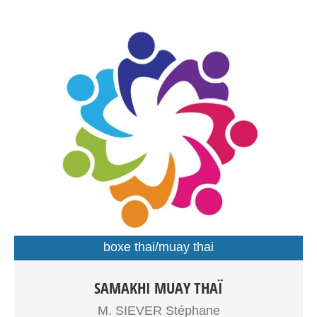
boxe thai/muay thai
Boxe Thaïlandaise à partir de 7ans, adolescents, adultes
SAMAKHI MUAY THAÏ
Entrainements: Gymnase Dupouy
M. SIEVER Stéphane