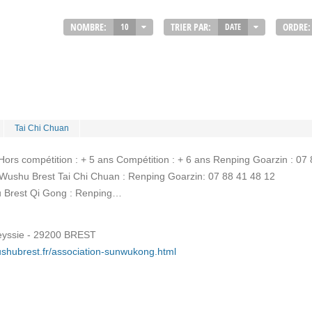
NOMBRE:
TRIER PAR:
ORDRE:
10
DATE
Tai Chi Chuan
Hors compétition : + 5 ans Compétition : + 6 ans Renping Goarzin : 07
 Wushu Brest Tai Chi Chuan : Renping Goarzin: 07 88 41 48 12
u Brest Qi Gong : Renping…
eyssie - 29200 BREST
ushubrest.fr/association-sunwukong.html