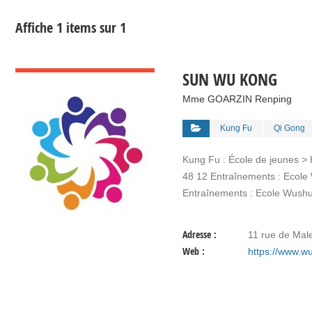
Affiche 1 items sur 1
VOIR DÉTAIL
SUN WU KONG
Mme GOARZIN Renping
Kung Fu
Qi Gong
Kung Fu : École de jeunes > 
48 12 Entraînements : Ecole
Entraînements : Ecole Wush
Adresse :
11 rue de Mal
Web :
https://www.w