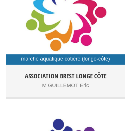
marche aquatique cotière (longe-côte)
sport santé
Longe côte adultes,senior Sport santé Entrainements:
ASSOCIATION BREST LONGE CÔTE
Plage du Moulin Blanc
M GUILLEMOT Eric