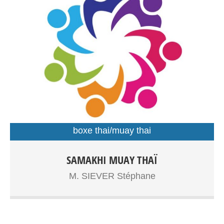
boxe thai/muay thai
Boxe Thaïlandaise à partir de 7ans, adolescents, adultes
SAMAKHI MUAY THAÏ
Entrainements: Gymnase Dupouy
M. SIEVER Stéphane