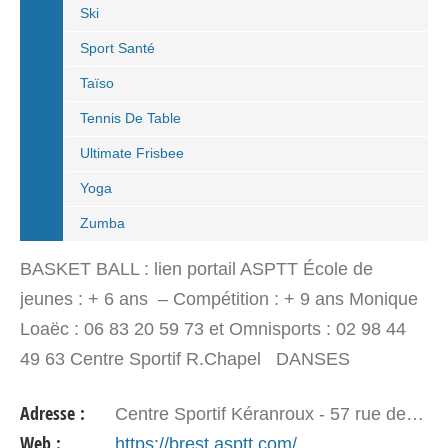
Ski
Sport Santé
Taïso
Tennis De Table
Ultimate Frisbee
Yoga
Zumba
BASKET BALL : lien portail ASPTT École de
jeunes : + 6 ans – Compétition : + 9 ans Monique
Loaëc : 06 83 20 59 73 et Omnisports : 02 98 44
49 63 Centre Sportif R.Chapel DANSES
BRETONNES : lien portail ASPTT Béatrice Touarin
Adresse :
Centre Sportif Kéranroux - 57 rue de Kérourien - 29200 BREST
: 02 98…
Web :
https://brest.asptt.com/