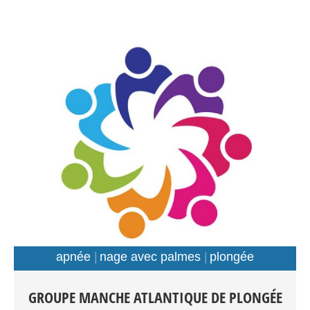
Petit Kerzu
apnée
nage avec palmes
plongée
Plongée Scaphandre Apnée Nage avec palmes Tout
GROUPE MANCHE ATLANTIQUE DE PLONGÉE
public: Débutants-Loisir-Compétition Entraînements: