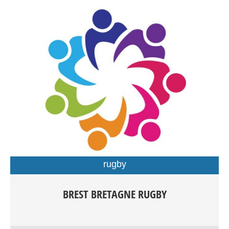
rugby
Rugby Féminin/Masculin Rugby à XV compétition dés
BREST BRETAGNE RUGBY
15ans Rugby à XV Loisirs Rugby à X compétition dès
15ans Rugby Éducatif de 3 à 15ans Rugby à V Loisirs dès
15 ans Rugby Santé Entrainements: Centre sportif du