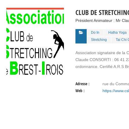
VOIR DÉTAIL
CLUB DE STRETCHING
Président Animateur : Mr C
Do In
Hatha Yoga
Stretching
Tai Chi
Association signataire de la 
Claude CONSORTI : 06 41 23 8
ordonnance. Certifié A.R.S 
Adresse :
rue du Comm
Web :
https://www.cs