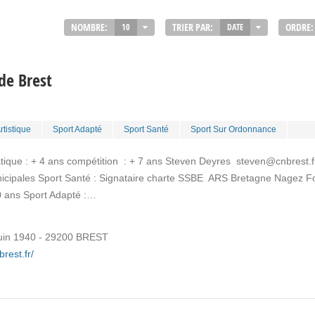
NOMBRE:
TRIER PAR:
ORDRE:
10
DATE
de Brest
rtistique
Sport Adapté
Sport Santé
Sport Sur Ordonnance
atique : + 4 ans compétition : + 7 ans Steven Deyres steven@cnbrest.f
nicipales Sport Santé : Signataire charte SSBE ARS Bretagne Nagez 
0 ans Sport Adapté :…
juin 1940 - 29200 BREST
rest.fr/