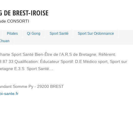
 DE BREST-IROISE
laude CONSORTI
Pilates
Qi Gong
Sport Santé
Sport Sur Ordonnance
 Chuan
Charte Sport Santé Bien-Être de l’A.R.S de Bretagne. Référent:
7 33 Qualification: Éducateur Sportif: D.E Médico sport, Sport sur
Bretagne E.3.S Sport Santé…
andant Somme Py - 29200 BREST
bi-sante.fr