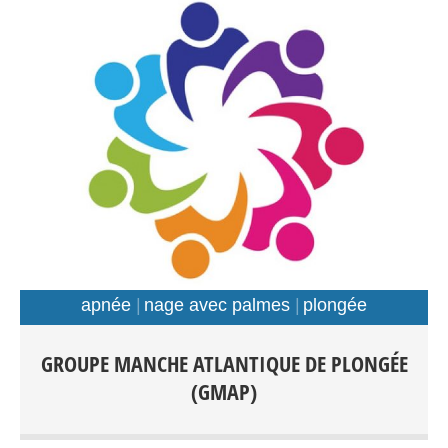
apnée
nage avec palmes
plongée
Plongée Scaphandre Apnée Nage avec palmes Tout
GROUPE MANCHE ATLANTIQUE DE PLONGÉE
public: Débutants-Loisir-Compétition Entraînements:
(GMAP)
Piscines: Foch, Kerhallet, Recouvrance, Rade de Brest et
Hors Rade