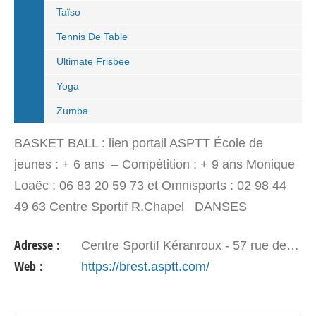
Taïso
Tennis De Table
Ultimate Frisbee
Yoga
Zumba
BASKET BALL : lien portail ASPTT École de
jeunes : + 6 ans – Compétition : + 9 ans Monique
Loaëc : 06 83 20 59 73 et Omnisports : 02 98 44
49 63 Centre Sportif R.Chapel DANSES
BRETONNES : lien portail ASPTT Béatrice Touarin
Adresse :
Centre Sportif Kéranroux - 57 rue de Kérourien - 29200 BREST
: 02 98…
Web :
https://brest.asptt.com/