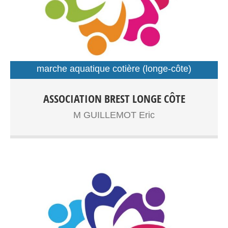
marche aquatique cotière (longe-côte)
sport santé
Longe côte adultes,senior Sport santé Entrainements:
ASSOCIATION BREST LONGE CÔTE
Plage du Moulin Blanc
M GUILLEMOT Eric