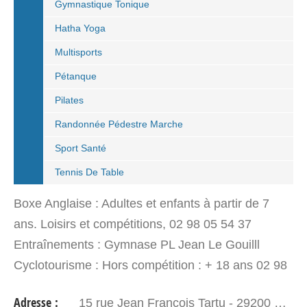
Gymnastique Tonique
Hatha Yoga
Multisports
Pétanque
Pilates
Randonnée Pédestre Marche
Sport Santé
Tennis De Table
Boxe Anglaise : Adultes et enfants à partir de 7
ans. Loisirs et compétitions, 02 98 05 54 37
Entraînements : Gymnase PL Jean Le Gouilll
Cyclotourisme : Hors compétition : + 18 ans 02 98
05 54 37 Entraînements : Finistère Nord Cross
Adresse :
15 rue Jean François Tartu - 29200 BREST
Training : Hors…