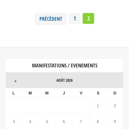
1
2
PRÉCÉDENT
MANIFESTATIONS / EVENEMENTS
AOÛT 2026
L
M
M
J
V
S
D
1
2
3
4
5
6
7
8
9