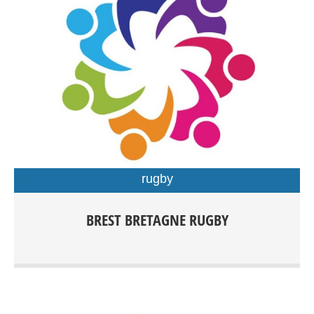
rugby
Rugby Féminin/Masculin Rugby à XV compétition dés
BREST BRETAGNE RUGBY
15ans Rugby à XV Loisirs Rugby à X compétition dès
15ans Rugby Éducatif de 3 à 15ans Rugby à V Loisirs dès
15 ans Rugby Santé Entrainements: Centre sportif du
Petit Kerzu