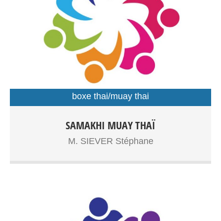
boxe thai/muay thai
Boxe Thaïlandaise à partir de 7ans, adolescents, adultes
SAMAKHI MUAY THAÏ
Entrainements: Gymnase Dupouy
M. SIEVER Stéphane