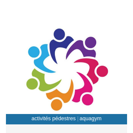
17h30 – 18h15 & jeudi 17h15 – 18h00 6 – 8 ans : jeudi
17h15 – 18h15 Entraînements : PLM Sanquer Basket-ball
: Christophe Cariou Plus d’informations
: https://sanquerbasket.fr/ Entraînements : Salle Georges
Vigier Activités Nautiques : Franck Duffau Dès 10 ans Le
mercredi de 13h30 à 18h Entraînements : Centre
nautique du Moulin Blanc Tennis de table : Eric MORIZUR
Le mercredi de 13h30 à 15h30 Entraînements : PLM
Sanquer Activités adulte Tennis de table : Eric MORIZUR
Le mardi et vendredi de 14h00 à 17h00 Entraînements :
PLM Sanquer Gymnastique : Sport adapté : vendredi 16h
17h15 Renforcement musculaire : lundi – 19h à 20h Gym
entretien : mardi – 9h à 10h Fit training : jeudi – 20h à
21h Sport santé : lundi – 10h à 11h Entraînements : PLM
Sanquer Basket-ball : Christophe Cariou Plus
d’informations : https://sanquerbasket.fr/ Entraînements :
Salle Georges Vigier Volley-ball : Stephane Tanguy
activités pédestres
aquagym
Adultes et +16 ans Le mardi à partir de 20h40 […]
gymnastique entretien
marche nordique
Activités Pédestres : Hors compétition : + 50 ans Marie-