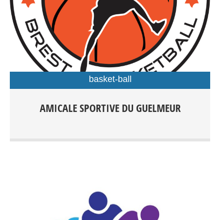
basket-ball
Basket-ball : École de jeunes : + 5 ans Compétition : + 7
AMICALE SPORTIVE DU GUELMEUR
ans Hors compétition : + 18 ans Kévin Abjean : 06 66 11
69 65 / Florian Rioual : 06 66 34 38 13 Entraînements :
Centre sportif J. Guéguéniat, Gymnase Forestou