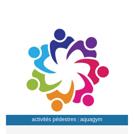
17h30 – 18h15 & jeudi 17h15 – 18h00 6 – 8 ans : jeudi
17h15 – 18h15 Entraînements : PLM Sanquer Basket-ball
: Christophe Cariou Plus d’informations
: https://sanquerbasket.fr/ Entraînements : Salle Georges
Vigier Activités Nautiques : Franck Duffau Dès 10 ans Le
mercredi de 13h30 à 18h Entraînements : Centre
nautique du Moulin Blanc Tennis de table : Eric MORIZUR
Le mercredi de 13h30 à 15h30 Entraînements : PLM
Sanquer Activités adulte Tennis de table : Eric MORIZUR
Le mardi et vendredi de 14h00 à 17h00 Entraînements :
PLM Sanquer Gymnastique : Sport adapté : vendredi 16h
17h15 Renforcement musculaire : lundi – 19h à 20h Gym
entretien : mardi – 9h à 10h Fit training : jeudi – 20h à
21h Sport santé : lundi – 10h à 11h Entraînements : PLM
Sanquer Basket-ball : Christophe Cariou Plus
d’informations : https://sanquerbasket.fr/ Entraînements :
Salle Georges Vigier Volley-ball : Stephane Tanguy
activités pédestres
aquagym
Adultes et +16 ans Le mardi à partir de 20h40 […]
gymnastique entretien
marche nordique
Activités Pédestres : Hors compétition : + 50 ans Marie-