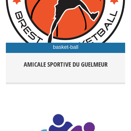
basket-ball
Basket-ball : École de jeunes : + 5 ans Compétition : + 7
AMICALE SPORTIVE DU GUELMEUR
ans Hors compétition : + 18 ans Kévin Abjean : 06 66 11
69 65 / Florian Rioual : 06 66 34 38 13 Entraînements :
Centre sportif J. Guéguéniat, Gymnase Forestou