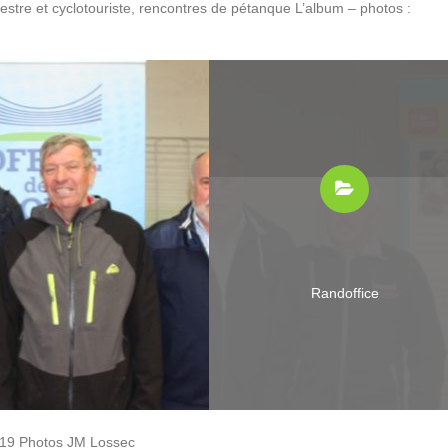
estre et cyclotouriste, rencontres de pétanque L’album – photos :
Randoffice
2019 Photos JM Lossec