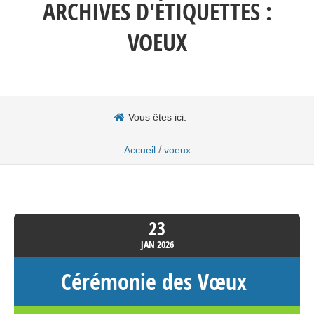
ARCHIVES D'ÉTIQUETTES :
VOEUX
Vous êtes ici:
/
Accueil
voeux
23
JAN
2026
Cérémonie des Vœux