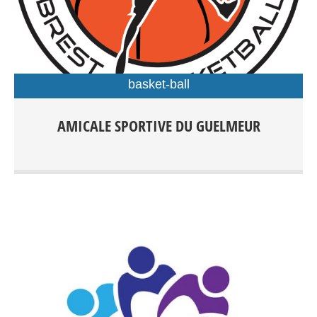
basket-ball
Basket-ball : École de jeunes : + 5 ans Compétition : + 7
AMICALE SPORTIVE DU GUELMEUR
ans Hors compétition : + 18 ans Kévin Abjean : 06 66 11
69 65 / Florian Rioual : 06 66 34 38 13 Entraînements :
Centre sportif J. Guéguéniat, Gymnase Forestou